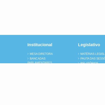
Institucional
Legislativo
MESA DIRETORA
MATÉRIAS LEGISL
BANCADAS
PAUTA DAS SESS
PARLAMENTARES
RELATÓRIOS
BLOCOS PARLAMENTARES
SESSÕES PLENÁ
COMISSÕES
NORMAS JURÍDIC
FRENTES
PARLAMENTARES
AUDIÊNCIAS PÚBLICAS