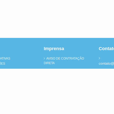
Imprensa
Contat
ATIVAS
AVISO DE CONTRATAÇÃO
DIRETA
contato@
ÕES
RIAS
Atendim
AS
segunda 
13h