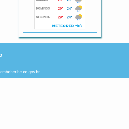
o
cmbeberibe.ce.gov.br
ento:
a sexta de 8h às